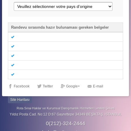
Randevu sırasında hazır bulunaması gereken belgeler
Facebook
Twitter
Google+
E-mail
Site Haritası
Rota Sınai Haklar ve Kurumsal Danışmanlık Hizmetleri Limited Şirketi
Yıldız Posta Cad. No:12 D:67 Gayrettepe 34349 BEŞİKTAŞ, İSTANBUL
0(212)-324-2444