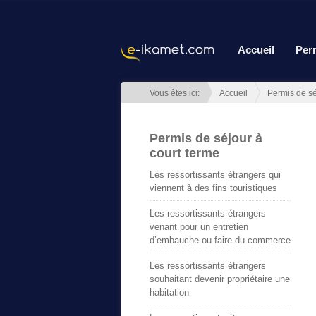
Accueil
Per
Vous êtes ici:
Accueil
Permis de sé
Permis de séjour à
court terme
Les ressortissants étrangers qui
viennent à des fins touristiques
Les ressortissants étrangers
venant pour un entretien
d’embauche ou faire du commerce
Les ressortissants étrangers
souhaitant devenir propriétaire une
habitation