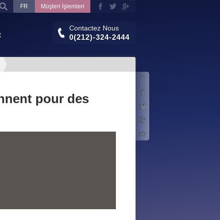
FR
Müşteri İşlemleri
Contactez Nous
t
0(212)-324-2444
Imprimer
Facebook
ennent pour des
Twitter
Google+
E-mail