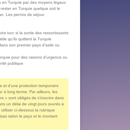
és en Turquie par des moyens légaux
 rester en Turquie quelque soit le
 an. Les permis de séjour
ire turc si la sortie des ressortissants
ble qu’ils quittent la Turquie
dans son premier pays d’asile ou
Turquie pour des raisons d’urgence ou
urité publique
e et d’une protection temporaire
r à long terme. Par ailleurs, les
e » sont obligés de s’inscrire dans
ns un délai de vingt jours ouvrés à
tiliser ci-dessous la rubrique
isas selon le pays et le montant