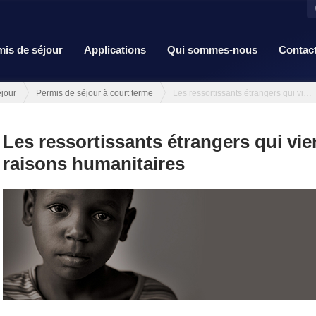
mis de séjour
Applications
Qui sommes-nous
Contac
jour
Permis de séjour à court terme
Les ressortissants étrangers qui viennent pour des raisons humanita...
Les ressortissants étrangers qui vi
raisons humanitaires