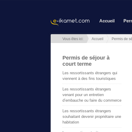
Accueil
Per
Vous êtes ici:
Accueil
Permis de sé
Permis de séjour à
court terme
Les ressortissants étrangers qui
viennent à des fins touristiques
Les ressortissants étrangers
venant pour un entretien
d’embauche ou faire du commerce
Les ressortissants étrangers
souhaitant devenir propriétaire une
habitation