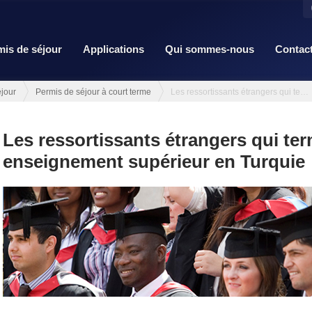
mis de séjour
Applications
Qui sommes-nous
Contac
jour
Permis de séjour à court terme
Les ressortissants étrangers qui terminent leur enseignement supéri...
Les ressortissants étrangers qui ter
enseignement supérieur en Turquie