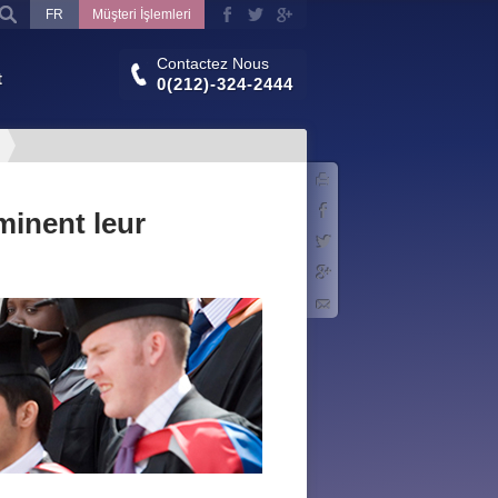
FR
Müşteri İşlemleri
Contactez Nous
t
0(212)-324-2444
Imprimer
Facebook
minent leur
Twitter
Google+
E-mail