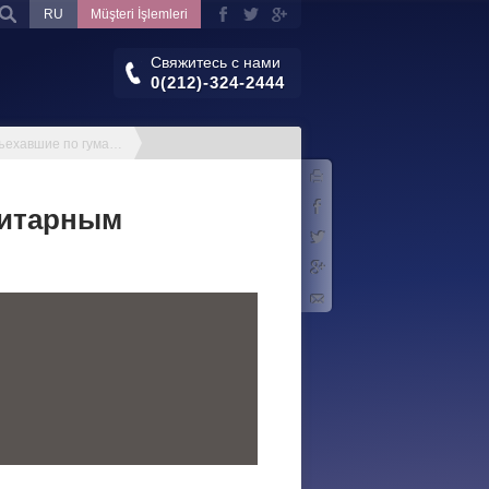
RU
Müşteri İşlemleri
Свяжитесь с нами
0(212)-324-2444
Иностранцы, въехавшие по гуманитарным причинам
Печать
Facebook
нитарным
Twitter
Google+
Электронная почта