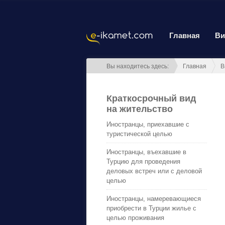
Главная
Ви
Вы находитесь здесь:
Главная
В
Краткосрочный вид
на жительство
Иностранцы, приехавшие с
туристической целью
Иностранцы, въехавшие в
Турцию для проведения
деловых встреч или с деловой
целью
Иностранцы, намеревающиеся
приобрести в Турции жилье с
целью проживания