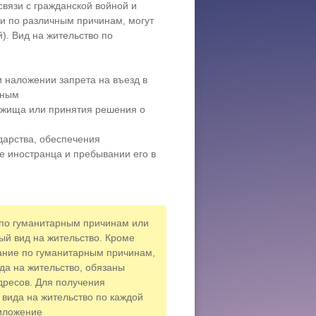
вязи с гражданской войной и
и по различным причинам, могут
й). Вид на жительство по
 наложении запрета на въезд в
жным
ежища или принятия решения о
дарства, обеспечения
е иностранца и пребывании его в
по гуманитарным причинам или
ый вид на жительство. Кроме
ание по гуманитарным причинам,
да на жительство, обязаны
дресов. Для получения
вида на жительство по каждой
риложение