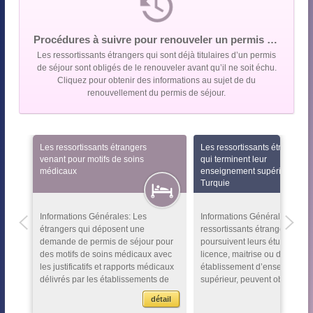
Procédures à suivre pour renouveler un permis de séjour
Les ressortissants étrangers qui sont déjà titulaires d’un permis
de séjour sont obligés de le renouveler avant qu’il ne soit échu.
Cliquez pour obtenir des informations au sujet de du
renouvellement du permis de séjour.
Les ressortissants étrangers
Les ressortissants étrangers
venant pour motifs de soins
qui terminent leur
médicaux
enseignement supérieur en
Turquie
Informations Générales: Les
Informations Générales: Les
étrangers qui déposent une
ressortissants étrangers qui
demande de permis de séjour pour
poursuivent leurs études en
des motifs de soins médicaux avec
licence, maitrise ou doctorat
les justificatifs et rapports médicaux
établissement d’enseigneme
délivrés par les établissements de
supérieur, peuvent obtenir un
santé pub...
de séjour ...
tail
détail
>