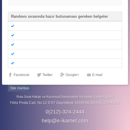
Randevu sırasında hazır bulunaması gereken belgeler
Facebook
Twitter
Google+
E-mail
Site Haritası
Rota Sınai Haklar ve Kurumsal Danışmanlık Hizmetleri Limited Şirketi
Yıldız Posta Cad. No:12 D:67 Gayrettepe 34349 BEŞİKTAŞ, İSTANBUL
0(212)-324-2444
help@e-ikamet.com