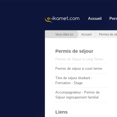
Accueil
Per
Vous êtes ici:
Accueil
Permis de sé
Permis de séjour
Permis de Séjour à Long Terme
Permis de séjour à court terme
Titre de séjour étudiant -
Formation - Stage
Accompagnateur - Permis de
Séjour regroupement familial
Liens