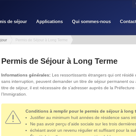
mis de séjour
Applications
Qui sommes-nous
Contac
jour
Permis de Séjour à Long Terme
Permis de Séjour à Long Terme
Informations générales:
Les ressortissants étrangers qui ont résidé
sans interruption, peuvent demander un titre de séjour permanent ou 
titre de séjour, il est nécessaire de s’adresser auprès de la Préfecture 
l’Immigration.
Conditions à remplir pour le permis de séjour à long 
Justifier au minimum huit années de résidence sans int
Ne pas avoir perçu d’aide sociale sur les trois dernièr
échéant avoir un revenu régulier et suffisant pour la su