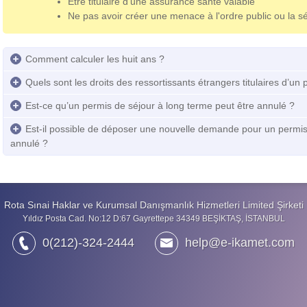
Être titulaire d’une assurance santé valable
Ne pas avoir créer une menace à l'ordre public ou la sé
Comment calculer les huit ans ?
Quels sont les droits des ressortissants étrangers titulaires d’un
Est-ce qu’un permis de séjour à long terme peut être annulé ?
Est-il possible de déposer une nouvelle demande pour un permis 
annulé ?
Rota Sınai Haklar ve Kurumsal Danışmanlık Hizmetleri Limited Şirketi
Yıldız Posta Cad. No:12 D:67 Gayrettepe 34349 BEŞİKTAŞ, İSTANBUL
0(212)-324-2444
help@e-ikamet.com