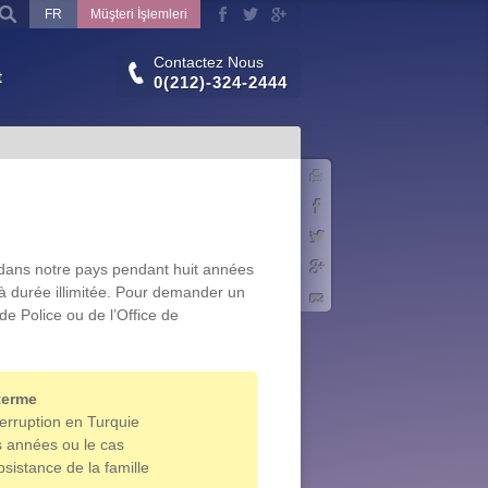
FR
Müşteri İşlemleri
Contactez Nous
t
0(212)-324-2444
Imprimer
Facebook
Twitter
 dans notre pays pendant huit années
Google+
à durée illimitée. Pour demander un
E-mail
de Police ou de l’Office de
terme
erruption en Turquie
es années ou le cas
bsistance de la famille