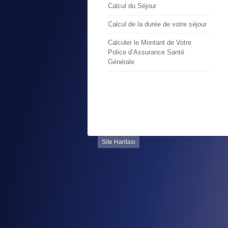
Calcul du Séjour
Calcul de la durée de votre séjour
Calculer le Montant de Votre
Police d’Assurance Santé
Générale
Site Haritası