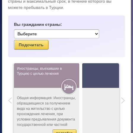
страны и максимальный срок, в течение которого вы
можете пребывать в Турции.
Вы гражданин страны:
Иностранцы, въехавшие в
Турцию с целью лечения
нцы,
Общая информация: Иностранцы,
ецких
обращающиеся за получением
и
вида на жительство с целью
а,
прохождения лечения, при
та и
условии предъявления документа
вид
государственной или частной
больницы, подтверждающего факт