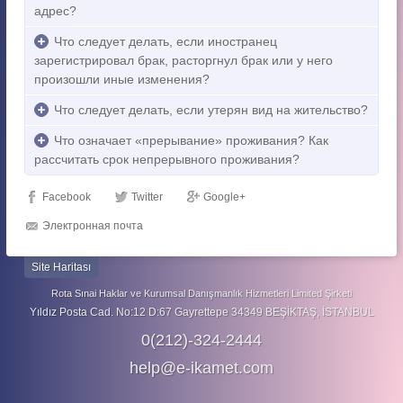
адрес?
Что следует делать, если иностранец
зарегистрировал брак, расторгнул брак или у него
произошли иные изменения?
Что следует делать, если утерян вид на жительство?
Что означает «прерывание» проживания? Как
рассчитать срок непрерывного проживания?
Facebook
Twitter
Google+
Электронная почта
Site Haritası
Rota Sınai Haklar ve Kurumsal Danışmanlık Hizmetleri Limited Şirketi
Yıldız Posta Cad. No:12 D:67 Gayrettepe 34349 BEŞİKTAŞ, İSTANBUL
0(212)-324-2444
help@e-ikamet.com