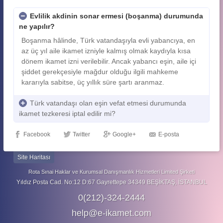
Evlilik akdinin sonar ermesi (boşanma) durumunda
ne yapılır?
Boşanma hâlinde, Türk vatandaşıyla evli yabancıya, en
az üç yıl aile ikamet izniyle kalmış olmak kaydıyla kısa
dönem ikamet izni verilebilir. Ancak yabancı eşin, aile içi
şiddet gerekçesiyle mağdur olduğu ilgili mahkeme
kararıyla sabitse, üç yıllık süre şartı aranmaz.
Türk vatandaşı olan eşin vefat etmesi durumunda
ikamet tezkeresi iptal edilir mi?
Facebook
Twitter
Google+
E-posta
Site Haritası
Rota Sınai Haklar ve Kurumsal Danışmanlık Hizmetleri Limited Şirketi
Yıldız Posta Cad. No:12 D:67 Gayrettepe 34349 BEŞİKTAŞ, İSTANBUL
0(212)-324-2444
help@e-ikamet.com