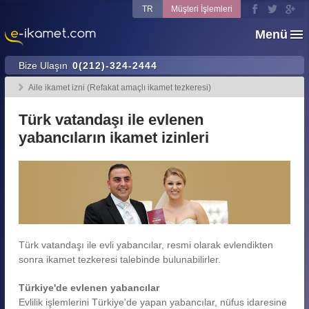
TR
Müşteri İşlemleri
Menü
Bize Ulaşın
0(212)-324-2444
Aile ikamet izni (Refakat amaçlı ikamet tezkeresi)
Türk vatandaşı ile evlenen
yabancıların ikamet izinleri
Türk vatandaşı ile evli yabancılar, resmi olarak evlendikten
sonra ikamet tezkeresi talebinde bulunabilirler.
Türkiye'de evlenen yabancılar
Evlilik işlemlerini Türkiye'de yapan yabancılar, nüfus idaresine