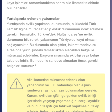
kayıt işlemleri tamamlandıktan sonra aile ikameti talebinde
bulunabilirler.
Yurtdışında evlenen yabancılar
Yurtdışında evlilik yapılması durumunda, o ülkedeki Türk
Temsilciliğine müracaat edip evlilik durumunun ibraz edilmesi
gerekir. Temsilcilik, Türkiye'deki Nufüs İdaresi'ne evlilik
durumunu bildirerek, yabancının Türkiye'de kayıt olmasını
sağlayacaktır. Bu durumda olan çiftler, iakemt randevusu
sırasında yurtdışındaki temsilcilikten alacakları belge ile
müracaat edebilirler. Başvuru sırasında ek bilgi veya belge
talep edilebilir. Bu nedenle randevu almadan önce, gerekli
belgeleri sorunuz !
Aile ikametine müracaat edecek olan
yabancının ve T.C. vatandaşı olan eşinin
randevu sırasında hazır bulunmaları gerekir.
Kurum, evli olan çiftin gerçekten evlilik birliği
içerisinde yaşayıp yaşamadığını sorgulayabilir
ve bunun tespiti için tahkikat yapılmasını talep
edebilir. Anlaşmalı evlilik yapıldığının tespiti