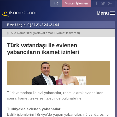
TR
Müşteri İşlemleri
Menü
Bize Ulaşın
0(212)-324-2444
Aile ikamet izni (Refakat amaçlı ikamet tezkeresi)
Türk vatandaşı ile evlenen
yabancıların ikamet izinleri
Türk vatandaşı ile evli yabancılar, resmi olarak evlendikten
sonra ikamet tezkeresi talebinde bulunabilirler.
Türkiye'de evlenen yabancılar
Evlilik işlemlerini Türkiye'de yapan yabancılar, nüfus idaresine