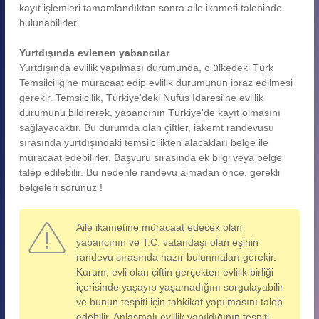
kayıt işlemleri tamamlandıktan sonra aile ikameti talebinde
bulunabilirler.
Yurtdışında evlenen yabancılar
Yurtdışında evlilik yapılması durumunda, o ülkedeki Türk
Temsilciliğine müracaat edip evlilik durumunun ibraz edilmesi
gerekir. Temsilcilik, Türkiye'deki Nufüs İdaresi'ne evlilik
durumunu bildirerek, yabancının Türkiye'de kayıt olmasını
sağlayacaktır. Bu durumda olan çiftler, iakemt randevusu
sırasında yurtdışındaki temsilcilikten alacakları belge ile
müracaat edebilirler. Başvuru sırasında ek bilgi veya belge
talep edilebilir. Bu nedenle randevu almadan önce, gerekli
belgeleri sorunuz !
Aile ikametine müracaat edecek olan
yabancının ve T.C. vatandaşı olan eşinin
randevu sırasında hazır bulunmaları gerekir.
Kurum, evli olan çiftin gerçekten evlilik birliği
içerisinde yaşayıp yaşamadığını sorgulayabilir
ve bunun tespiti için tahkikat yapılmasını talep
edebilir. Anlaşmalı evlilik yapıldığının tespiti