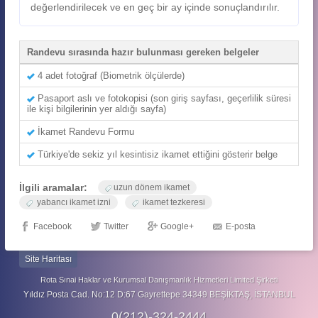
değerlendirilecek ve en geç bir ay içinde sonuçlandırılır.
Randevu sırasında hazır bulunması gereken belgeler
4 adet fotoğraf (Biometrik ölçülerde)
Pasaport aslı ve fotokopisi (son giriş sayfası, geçerlilik süresi
ile kişi bilgilerinin yer aldığı sayfa)
İkamet Randevu Formu
Türkiye'de sekiz yıl kesintisiz ikamet ettiğini gösterir belge
İlgili aramalar:
uzun dönem ikamet
yabancı ikamet izni
ikamet tezkeresi
Facebook
Twitter
Google+
E-posta
Site Haritası
Rota Sınai Haklar ve Kurumsal Danışmanlık Hizmetleri Limited Şirketi
Yıldız Posta Cad. No:12 D:67 Gayrettepe 34349 BEŞİKTAŞ, İSTANBUL
0(212)-324-2444