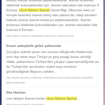
süresiz ikamet tezkeresi alabilmektedirler. İkamet tezkeresi
talebinde bulunabilmeleri için, ikamet edecekleri ilde bulunan İl
Emniye..
Uzun Dönem İkamet
Genel Bilgi: Ülkemize sekiz yıl
süreyle kesintisiz ikamet etmiş olan yabancılar, talep etmeleri
halinde süresiz ikamet tezkeresi alabilmektedirler. İkamet
tezkeresi talebinde bulunabilmeleri için, ikamet edecekleri ilde
bulunan İl Emniye...
http://www.e-ikamet.com/ikamet-izinleri/uzun-donem-ikamet
İnsani sebeplerle gelen yabancılar
Çocuğun yüksek yararı söz konusu olduğunda Haklarında
sınır dışı etme veya Türkiye’ye giriş yasağı kararı alındığı
hâlde, yabancıların Türkiye'den çıkışları yaptırılamadığında ya
da Türkiye'den ayrılmaları makul veya mümkün
görülmediğinde Başvuru sahibin...
http://www.e-ikamet.com/ikamet-izinleri/kisa-donem-ikamet/insani-sebeplerle-
gelen-yabancilar
Site Haritası
com İletişim İkamet İzinleri
Uzun Dönem İkamet
...
http://www.e-ikamet.com/sitemap