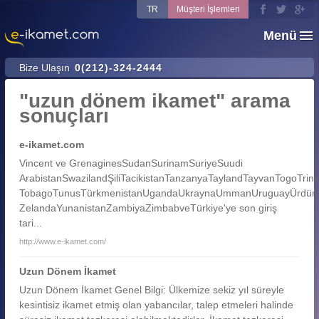
TR
Müşteri İşlemleri
Menü
Bize Ulaşın
0(212)-324-2444
"uzun dönem ikamet" arama
sonuçları
e-ikamet.com
Vincent ve GrenaginesSudanSurinamSuriyeSuudi
ArabistanSwazilandŞiliTacikistanTanzanyaTaylandTayvanTogoTrini
TobagoTunusTürkmenistanUgandaUkraynaUmmanUruguayÜrdünVa
ZelandaYunanistanZambiyaZimbabveTürkiye'ye son giriş
tari...
http://www.e-ikamet.com/
Uzun Dönem İkamet
Uzun Dönem İkamet Genel Bilgi: Ülkemize sekiz yıl süreyle
kesintisiz ikamet etmiş olan yabancılar, talep etmeleri halinde