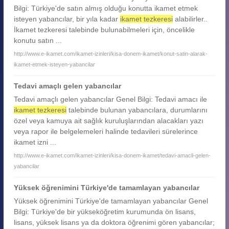
Bilgi: Türkiye'de satın almış olduğu konutta ikamet etmek
isteyen yabancılar, bir yıla kadar
ikamet tezkeresi
alabilirler..
İkamet tezkeresi talebinde bulunabilmeleri için, öncelikle
konutu satın ...
http://www.e-ikamet.com/ikamet-izinleri/kisa-donem-ikamet/konut-satin-alarak-
ikamet-etmek-isteyen-yabancilar
Tedavi amaçlı gelen yabancılar
Tedavi amaçlı gelen yabancılar Genel Bilgi: Tedavi amacı ile
ikamet tezkeresi
talebinde bulunan yabancılara, durumlarını
özel veya kamuya ait sağlık kuruluşlarından alacakları yazı
veya rapor ile belgelemeleri halinde tedavileri sürelerince
ikamet izni ...
http://www.e-ikamet.com/ikamet-izinleri/kisa-donem-ikamet/tedavi-amacli-gelen-
yabancilar
Yüksek öğrenimini Türkiye'de tamamlayan yabancılar
Yüksek öğrenimini Türkiye'de tamamlayan yabancılar Genel
Bilgi: Türkiye'de bir yükseköğretim kurumunda ön lisans,
lisans, yüksek lisans ya da doktora öğrenimi gören yabancılar;