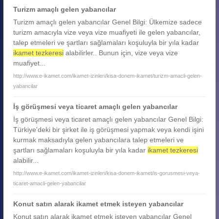
Turizm amaçlı gelen yabancılar
Turizm amaçlı gelen yabancılar Genel Bilgi: Ülkemize sadece
turizm amacıyla vize veya vize muafiyeti ile gelen yabancılar,
talep etmeleri ve şartları sağlamaları koşuluyla bir yıla kadar
ikamet tezkeresi
alabilirler.. Bunun için, vize veya vize
muafiyet...
http://www.e-ikamet.com/ikamet-izinleri/kisa-donem-ikamet/turizm-amacli-gelen-
yabancilar
İş görüşmesi veya ticaret amaçlı gelen yabancılar
İş görüşmesi veya ticaret amaçlı gelen yabancılar Genel Bilgi:
Türkiye'deki bir şirket ile iş görüşmesi yapmak veya kendi işini
kurmak maksadıyla gelen yabancılara talep etmeleri ve
şartları sağlamaları koşuluyla bir yıla kadar
ikamet tezkeresi
alabilir...
http://www.e-ikamet.com/ikamet-izinleri/kisa-donem-ikamet/is-gorusmesi-veya-
ticaret-amacli-gelen-yabancilar
Konut satın alarak ikamet etmek isteyen yabancılar
Konut satın alarak ikamet etmek isteyen yabancılar Genel