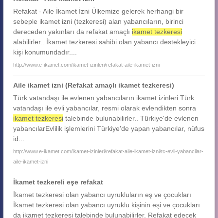
Refakat - Aile İkamet İzni Ülkemize gelerek herhangi bir
sebeple ikamet izni (tezkeresi) alan yabancıların, birinci
dereceden yakınları da refakat amaçlı
ikamet tezkeresi
alabilirler.. İkamet tezkeresi sahibi olan yabancı destekleyici
kişi konumundadır....
http://www.e-ikamet.com/ikamet-izinleri/refakat-aile-ikamet-izni
Aile ikamet izni (Refakat amaçlı ikamet tezkeresi)
Türk vatandaşı ile evlenen yabancıların ikamet izinleri Türk
vatandaşı ile evli yabancılar, resmi olarak evlendikten sonra
ikamet tezkeresi
talebinde bulunabilirler.. Türkiye'de evlenen
yabancılarEvlilik işlemlerini Türkiye'de yapan yabancılar, nüfus
id...
http://www.e-ikamet.com/ikamet-izinleri/refakat-aile-ikamet-izni/tc-evli-yabancilar-
aile-ikamet-izni
İkamet tezkereli eşe refakat
İkamet tezkeresi olan yabancı uyrukluların eş ve çocukları
İkamet tezkeresi olan yabancı uyruklu kişinin eşi ve çocukları
da ikamet tezkeresi talebinde bulunabilirler. Refakat edecek