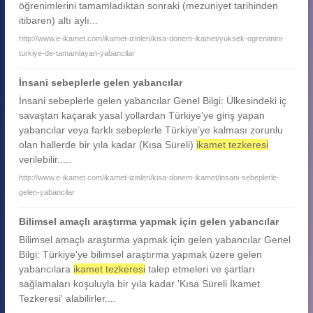
öğrenimlerini tamamladıktan sonraki (mezuniyet tarihinden
itibaren) altı aylı...
http://www.e-ikamet.com/ikamet-izinleri/kisa-donem-ikamet/yuksek-ogrenimini-
turkiye-de-tamamlayan-yabancilar
İnsani sebeplerle gelen yabancılar
İnsani sebeplerle gelen yabancılar Genel Bilgi: Ülkesindeki iç
savaştan kaçarak yasal yollardan Türkiye'ye giriş yapan
yabancılar veya farklı sebeplerle Türkiye’ye kalması zorunlu
olan hallerde bir yıla kadar (Kısa Süreli)
ikamet tezkeresi
verilebilir.....
http://www.e-ikamet.com/ikamet-izinleri/kisa-donem-ikamet/insani-sebeplerle-
gelen-yabancilar
Bilimsel amaçlı araştırma yapmak için gelen yabancılar
Bilimsel amaçlı araştırma yapmak için gelen yabancılar Genel
Bilgi: Türkiye'ye bilimsel araştırma yapmak üzere gelen
yabancılara
ikamet tezkeresi
talep etmeleri ve şartları
sağlamaları koşuluyla bir yıla kadar 'Kısa Süreli İkamet
Tezkeresi' alabilirler....