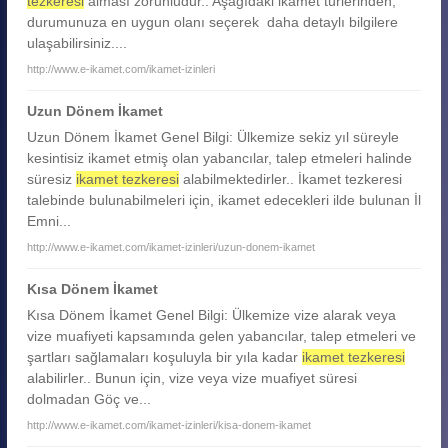
tezkeresi
alması zorunludur.. Aşağıdaki ikamet türlerinden,
durumunuza en uygun olanı seçerek daha detaylı bilgilere
ulaşabilirsiniz....
http://www.e-ikamet.com/ikamet-izinleri
Uzun Dönem İkamet
Uzun Dönem İkamet Genel Bilgi: Ülkemize sekiz yıl süreyle
kesintisiz ikamet etmiş olan yabancılar, talep etmeleri halinde
süresiz
ikamet tezkeresi
alabilmektedirler.. İkamet tezkeresi
talebinde bulunabilmeleri için, ikamet edecekleri ilde bulunan İl
Emni...
http://www.e-ikamet.com/ikamet-izinleri/uzun-donem-ikamet
Kısa Dönem İkamet
Kısa Dönem İkamet Genel Bilgi: Ülkemize vize alarak veya
vize muafiyeti kapsamında gelen yabancılar, talep etmeleri ve
şartları sağlamaları koşuluyla bir yıla kadar
ikamet tezkeresi
alabilirler.. Bunun için, vize veya vize muafiyet süresi
dolmadan Göç ve...
http://www.e-ikamet.com/ikamet-izinleri/kisa-donem-ikamet