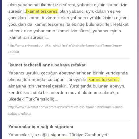
olan yabancının ikamet izin süresi, yabancı eşinin ikamet izin
süresini..
İkamet tezkeresi
olan yabancı uyrukluların eş ve
çocukları İkamet tezkeresi olan yabancı uyruklu kişinin eşi ve
çocukları da ikamet tezkeresi talebinde bulunabilirler. Refakat
edecek olan yabancının ikamet izin süresi, yabancı eşinin
ikamet izin süresini...
http://www.e-ikamet.com/ikamet-izinleri/refakat-aile-ikamet-izni/ikametli-ese-
refakat
İkamet tezkereli anne babaya refakat
Yabancı uyruklu çocuğun ebeveynlerinden birinin yurtdışında
olması durumunda, çocuğun Türkiye'de
ikamet tezkeresi
almasına izin vermesi gerekir.. Yurtdışında bulunan ebevyn,
kendi ülkesindeki bir noterden muvaffakatname alarak, o
ülkedeki TürkTemsilciliğ...
http://www.e-ikamet.com/ikamet-izinleri/refakat-aile-ikamet-izni/ikametli-anne-
babaya-refakat
Yabancılar için sağlık sigortası
Yabancılar için sağlık sigortası Türkiye Cumhuriyeti