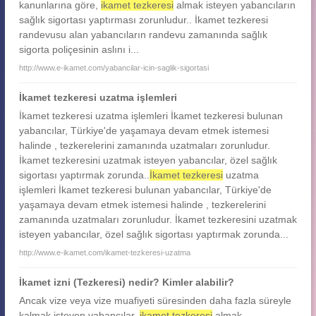
kanunlarına göre,
ikamet tezkeresi
almak isteyen yabancıların
sağlık sigortası yaptırması zorunludur.. İkamet tezkeresi
randevusu alan yabancıların randevu zamanında sağlık
sigorta poliçesinin aslını i...
http://www.e-ikamet.com/yabancilar-icin-saglik-sigortasi
İkamet tezkeresi uzatma işlemleri
İkamet tezkeresi uzatma işlemleri İkamet tezkeresi bulunan
yabancılar, Türkiye'de yaşamaya devam etmek istemesi
halinde , tezkerelerini zamanında uzatmaları zorunludur.
İkamet tezkeresini uzatmak isteyen yabancılar, özel sağlık
sigortası yaptırmak zorunda..
İkamet tezkeresi
uzatma
işlemleri İkamet tezkeresi bulunan yabancılar, Türkiye'de
yaşamaya devam etmek istemesi halinde , tezkerelerini
zamanında uzatmaları zorunludur. İkamet tezkeresini uzatmak
isteyen yabancılar, özel sağlık sigortası yaptırmak zorunda...
http://www.e-ikamet.com/ikamet-tezkeresi-uzatma
İkamet izni (Tezkeresi) nedir? Kimler alabilir?
Ancak vize veya vize muafiyeti süresinden daha fazla süreyle
kalmak isteyen yabancılar,
ikamet tezkeresi
almak