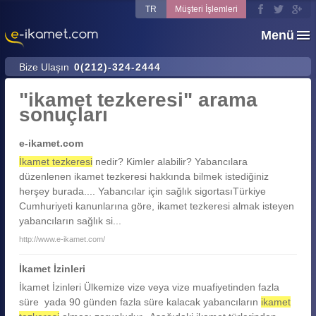
TR
Müşteri İşlemleri
Menü
Bize Ulaşın
0(212)-324-2444
"ikamet tezkeresi" arama
sonuçları
e-ikamet.com
İkamet tezkeresi
nedir? Kimler alabilir? Yabancılara
düzenlenen ikamet tezkeresi hakkında bilmek istediğiniz
herşey burada.... Yabancılar için sağlık sigortasıTürkiye
Cumhuriyeti kanunlarına göre, ikamet tezkeresi almak isteyen
yabancıların sağlık si...
http://www.e-ikamet.com/
İkamet İzinleri
İkamet İzinleri Ülkemize vize veya vize muafiyetinden fazla
süre yada 90 günden fazla süre kalacak yabancıların
ikamet