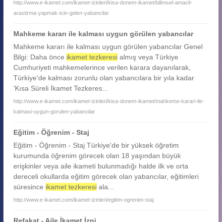
http://www.e-ikamet.com/ikamet-izinleri/kisa-donem-ikamet/bilimsel-amacli-
arastirma-yapmak-icin-gelen-yabancilar
Mahkeme kararı ile kalması uygun görülen yabancılar
Mahkeme kararı ile kalması uygun görülen yabancılar Genel
Bilgi: Daha önce
ikamet tezkeresi
almış veya Türkiye
Cumhuriyeti mahkemelerince verilen karara dayanılarak,
Türkiye'de kalması zorunlu olan yabancılara bir yıla kadar
'Kısa Süreli İkamet Tezkeres...
http://www.e-ikamet.com/ikamet-izinleri/kisa-donem-ikamet/mahkeme-karari-ile-
kalmasi-uygun-gorulen-yabancilar
Eğitim - Öğrenim - Staj
Eğitim - Öğrenim - Staj Türkiye'de bir yüksek öğretim
kurumunda öğrenim görecek olan 18 yaşından büyük
erişkinler veya aile ikameti bulunmadığı halde ilk ve orta
dereceli okullarda eğitim görecek olan yabancılar, eğitimleri
süresince
ikamet tezkeresi
ala...
http://www.e-ikamet.com/ikamet-izinleri/egitim-ogrenim-staj
Refakat - Aile İkamet İzni