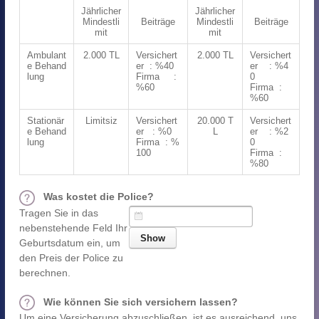
Jährlicher
Jährlicher
Mindestli
Beiträge
Mindestli
Beiträge
mit
mit
Ambulant
2.000 TL
Versichert
2.000 TL
Versichert
e Behand
er : %40
er : %4
lung
Firma :
0
%60
Firma :
%60
Stationär
Limitsiz
Versichert
20.000 T
Versichert
e Behand
er : %0
L
er : %2
lung
Firma : %
0
100
Firma :
%80
Was kostet die Police?
Tragen Sie in das
nebenstehende Feld Ihr
Geburtsdatum ein, um
den Preis der Police zu
berechnen.
Wie können Sie sich versichern lassen?
Um eine Versicherung abzuschließen, ist es ausreichend, uns