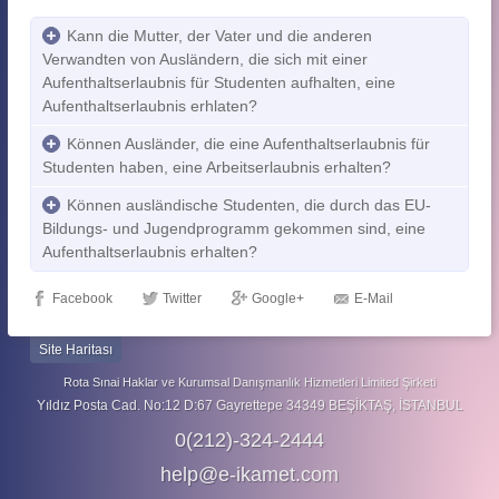
Kann die Mutter, der Vater und die anderen
Verwandten von Ausländern, die sich mit einer
Aufenthaltserlaubnis für Studenten aufhalten, eine
Aufenthaltserlaubnis erhlaten?
Können Ausländer, die eine Aufenthaltserlaubnis für
Studenten haben, eine Arbeitserlaubnis erhalten?
Können ausländische Studenten, die durch das EU-
Bildungs- und Jugendprogramm gekommen sind, eine
Aufenthaltserlaubnis erhalten?
Facebook
Twitter
Google+
E-Mail
Site Haritası
Rota Sınai Haklar ve Kurumsal Danışmanlık Hizmetleri Limited Şirketi
Yıldız Posta Cad. No:12 D:67 Gayrettepe 34349 BEŞİKTAŞ, İSTANBUL
0(212)-324-2444
help@e-ikamet.com