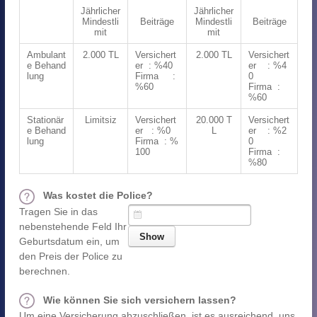
Jährlicher
Jährlicher
Mindestli
Beiträge
Mindestli
Beiträge
mit
mit
Ambulant
2.000 TL
Versichert
2.000 TL
Versichert
e Behand
er : %40
er : %4
lung
Firma :
0
%60
Firma :
%60
Stationär
Limitsiz
Versichert
20.000 T
Versichert
e Behand
er : %0
L
er : %2
lung
Firma : %
0
100
Firma :
%80
Was kostet die Police?
Tragen Sie in das
nebenstehende Feld Ihr
Geburtsdatum ein, um
den Preis der Police zu
berechnen.
Wie können Sie sich versichern lassen?
Um eine Versicherung abzuschließen, ist es ausreichend, uns