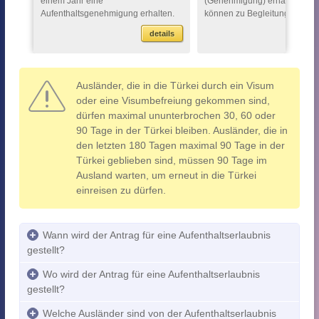
einem Jahr eine
(Genehmigung) erhalten hab
Aufenthaltsgenehmigung erhalten.
können zu Begleitungszweck
Um einen Antrag auf eine Aufent...
Aufenthaltsgeneh...
ils
details
d
>
Ausländer, die in die Türkei durch ein Visum
oder eine Visumbefreiung gekommen sind,
dürfen maximal ununterbrochen 30, 60 oder
90 Tage in der Türkei bleiben. Ausländer, die in
den letzten 180 Tagen maximal 90 Tage in der
Türkei geblieben sind, müssen 90 Tage im
Ausland warten, um erneut in die Türkei
einreisen zu dürfen.
Wann wird der Antrag für eine Aufenthaltserlaubnis
gestellt?
Wo wird der Antrag für eine Aufenthaltserlaubnis
gestellt?
Welche Ausländer sind von der Aufenthaltserlaubnis