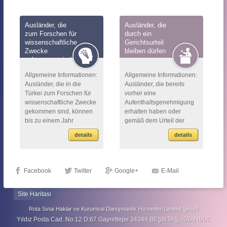
Ausländer, die
Ausländer, die
zum Forschen für
durch ein
wissenschaftliche
Gerichtsurteil
Zwecke
bleiben dürfen
gekommen sind
Allgemeine Informationen:
Allgemeine Informationen:
Ausländer, die in die
Ausländer, die bereits
Türkei zum Forschen für
vorher eine
wissenschaftliche Zwecke
Aufenthaltsgenehmigung
gekommen sind, können
erhalten haben oder
bis zu einem Jahr
gemäß dem Urteil der
(kurzfristige) eine
türkischen Gerichte in der
details
details
Aufenthaltsgenehmigung
Türkei bleiben müssen,
erhalten, sofern sie dies...
können bis zu einem Jahr
eine ...
Facebook
Twitter
Google+
E-Mail
Site Haritası
Rota Sınai Haklar ve Kurumsal Danışmanlık Hizmetleri Limited Şirketi
Yıldız Posta Cad. No:12 D:67 Gayrettepe 34349 BEŞİKTAŞ, İSTANBUL