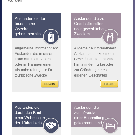
wurden.
Ausländer, die für
Ausländer, die zu
touristische
Geschäftstreffen
Zwecke
oder gewerblichen
gekommen sind
Zwecken
gekommen sind
Allgemeine Informationen:
Allgemeine Informationen:
Ausländer, die in unser
Ausländer, die zu einem
Land durch ein Visum
Geschäftstreffen mit einer
oder im Rahmen einer
Firma in der Türkei oder
Visumbefreiung nur für
zur Gründung eines
touristische Zwecke
eigenen Geschäftes
gekommen sind, können
gekommen sind, können
details
details
bis zu einem Jahr eine
bis zu einem Jahr eine
Aufenthaltsgenehmigung
Aufenthaltsgenehmigu...
er...
Ausländer, die
Ausländer, die
durch den Kauf
zum Zwecke
einer Wohnung in
einer Behandlung
der Türkei bleiben
gekommen sind
möchten