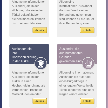
Allgemeine Informationen:
Allgemeine
Ausländer, die in der
Informationen: Ausländer,
Wohnung, die sie in der
die zum Zwecke einer
Türkei gekauft haben,
Behandlung gekommen
bleiben möchten, können
sind, können für die Dauer
bis zu einem Jahr eine
ihrer Behandlung eine
Aufenthaltsgenehmigung
Aufenthaltsgenehmigung
details
details
erhalten. Um einen Antrag
erhalten, sofern sie ihren
auf eine Aufent...
Zustand durch ein
Schreiben ...
Ausländer, die
Ausländer, die
ihre
aus humanitären
Hochschulbildung
Gründen
in der Türkei
gekommen sind
abgeschlossen
haben
Allgemeine Informationen:
Allgemeine Informationen:
Ausländer, die in der
Ausländer, die aufgrund
Türkei in einer
eines Bürgerkriegs in
Hochschuleinrichtung als
einer legalen Weise in die
Vorbachelor-, Bachelor-,
Türkei eingereist sind oder
Masterstudenten oder
wegen verschiedener
Doktoranden studieren,
Gründe in der Türkei
details
details
können bis zu einem Jahr
bleiben müssen, können
(kurzfristig) eine Auf...
eine Aufenthal...