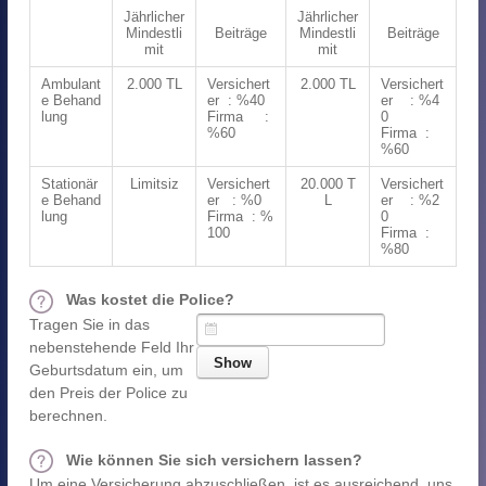
Jährlicher
Jährlicher
Mindestli
Beiträge
Mindestli
Beiträge
mit
mit
Ambulant
2.000 TL
Versichert
2.000 TL
Versichert
e Behand
er : %40
er : %4
lung
Firma :
0
%60
Firma :
%60
Stationär
Limitsiz
Versichert
20.000 T
Versichert
e Behand
er : %0
L
er : %2
lung
Firma : %
0
100
Firma :
%80
Was kostet die Police?
Tragen Sie in das
nebenstehende Feld Ihr
Geburtsdatum ein, um
den Preis der Police zu
berechnen.
Wie können Sie sich versichern lassen?
Um eine Versicherung abzuschließen, ist es ausreichend, uns