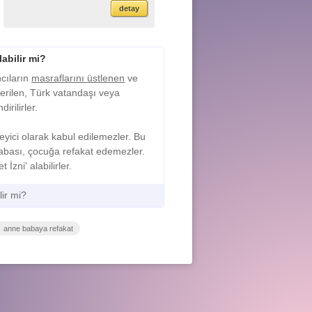
detay
abilir mi?
ncıların
masraflarını üstlenen
ve
erilen, Türk vatandaşı veya
irilirler.
yici olarak kabul edilemezler. Bu
abası, çocuğa refakat edemezler.
zni' alabilirler.
lir mi?
anne babaya refakat