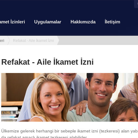
amet İzinleri
Uygulamalar
Hakkımızda
İletişim
eri
Refakat - Aile İkamet İzni
Refakat - Aile İkamet İzni
Ülkemize gelerek herhangi bir sebeple ikamet izni (tezkeresi) alan yaba
da refakat amaçlı ikamet tezkeresi alabilirler.