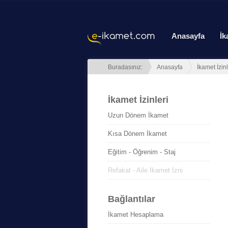
Anasayfa
İk
Buradasınız:
Anasayfa
İkamet İzinl
İkamet İzinleri
Uzun Dönem İkamet
Kısa Dönem İkamet
Eğitim - Öğrenim - Staj
Refakat - Aile İkamet İzni
Bağlantılar
İkamet Hesaplama