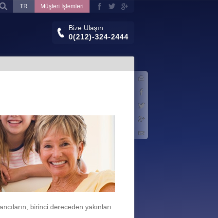
TR
Müşteri İşlemleri
Bize Ulaşın
0(212)-324-2444
Yazdır
Facebook
Twitter
Google+
E-posta
ncıların, birinci dereceden yakınları