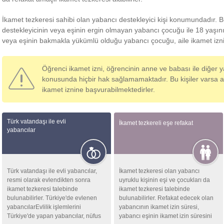
İkamet tezkeresi sahibi olan yabancı destekleyici kişi konumundadır. B
destekleyicinin veya eşinin ergin olmayan yabancı çocuğu ile 18 yaşını
veya eşinin bakmakla yükümlü olduğu yabancı çocuğu, aile ikamet izni
Öğrenci ikamet izni, öğrencinin anne ve babası ile diğer y
konusunda hiçbir hak sağlamamaktadır. Bu kişiler varsa ayr
ikamet iznine başvurabilmektedirler.
Türk vatandaşı ile evli
İkamet tezkereli eşe refakat
yabancılar
Türk vatandaşı ile evli yabancılar,
İkamet tezkeresi olan yabancı
resmi olarak evlendikten sonra
uyruklu kişinin eşi ve çocukları da
ikamet tezkeresi talebinde
ikamet tezkeresi talebinde
bulunabilirler. Türkiye'de evlenen
bulunabilirler. Refakat edecek olan
yabancılarEvlilik işlemlerini
yabancının ikamet izin süresi,
Türkiye'de yapan yabancılar, nüfus
yabancı eşinin ikamet izin süresini