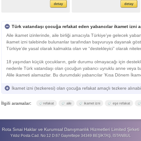
idaresine ...
geçemez....
detay
detay
Türk vatandaşı çocuğa refakat eden yabancılar ikamet izni al
Aile ikamet izinlerinde, aile birliği amacıyla Türkiye’ye gelecek yaba
ikamet izni talebinde bulunanlar tarafından başvuruya dayanak göst
Türkiye’de yasal olarak kalmakta olan ve “destekleyici” olarak nitelend
18 yaşından küçük çocukların, gelir durumu olmayacağı için destekle
nedenle Türk vatandaşı olan çocuğun yabancı uyruklu anne veya b
Alile ikameti alamazlar. Bu durumdaki yabancılar 'Kısa Dönem İkamet İ
İkamet izni (tezkeresi) olan çocuğa refakat amaçlı tezkere alınabi
İlgili aramalar:
refakat
aile
ikamet izni
eşe refakat
Rota Sınai Haklar ve Kurumsal Danışmanlık Hizmetleri Limited Şirketi
Yıldız Posta Cad. No:12 D:67 Gayrettepe 34349 BEŞİKTAŞ, İSTANBUL