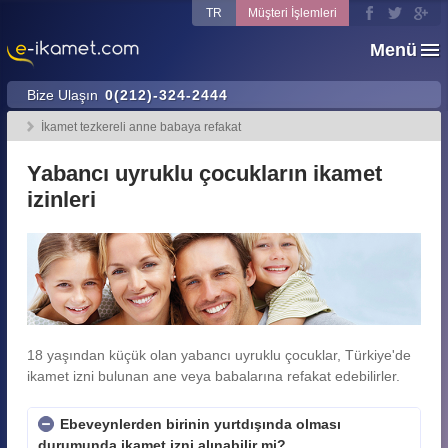
TR
Müşteri İşlemleri
Menü
Bize Ulaşın
0(212)-324-2444
İkamet tezkereli anne babaya refakat
Yabancı uyruklu çocukların ikamet
izinleri
18 yaşından küçük olan yabancı uyruklu çocuklar, Türkiye'de
ikamet izni bulunan ane veya babalarına refakat edebilirler.
Ebeveynlerden birinin yurtdışında olması
durumunda ikamet izni alınabilir mi?