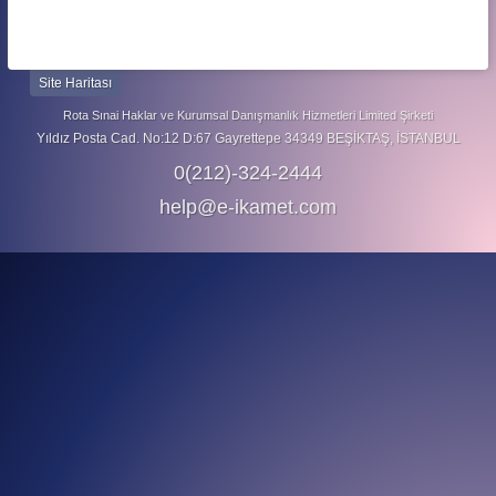
Site Haritası
Rota Sınai Haklar ve Kurumsal Danışmanlık Hizmetleri Limited Şirketi
Yıldız Posta Cad. No:12 D:67 Gayrettepe 34349 BEŞİKTAŞ, İSTANBUL
0(212)-324-2444
help@e-ikamet.com