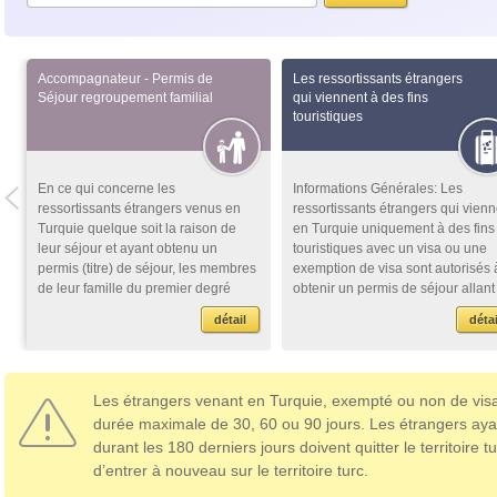
Accompagnateur - Permis de
Les ressortissants étrangers
Séjour regroupement familial
qui viennent à des fins
touristiques
En ce qui concerne les
Informations Générales: Les
ressortissants étrangers venus en
ressortissants étrangers qui vienn
Turquie quelque soit la raison de
en Turquie uniquement à des fins
leur séjour et ayant obtenu un
touristiques avec un visa ou une
t
permis (titre) de séjour, les membres
exemption de visa sont autorisés 
de leur famille du premier degré
obtenir un permis de séjour allant
peuvent obt...
jus...
détail
détai
Les étrangers venant en Turquie, exempté ou non de visa,
durée maximale de 30, 60 ou 90 jours. Les étrangers aya
durant les 180 derniers jours doivent quitter le territoire t
d’entrer à nouveau sur le territoire turc.