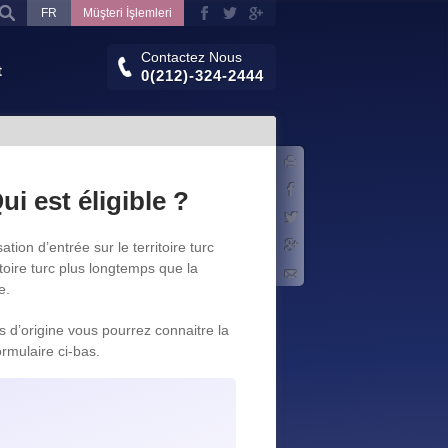
FR
Müşteri İşlemleri
Contactez Nous
t
0(212)-324-2444
Imprimer
Facebook
i est éligible ?
Twitter
ion d’entrée sur le territoire turc
Google+
ritoire turc plus longtemps que la
E-mail
e.
 d’origine vous pourrez connaitre la
rmulaire ci-bas.