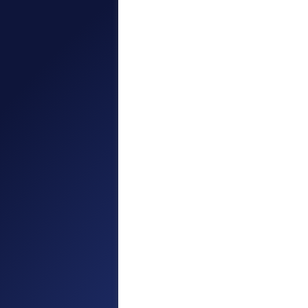
Titre de séjour étudiant -
Formation - Stage
Les personnes âgées de plus de 18
ans souhaitant étudier dans un
établissement d’enseignement
supérieur en Turquie ou toutes
personnes étrangères qui souhaiten
suivre leur enseignement dans un
établissement...
détail