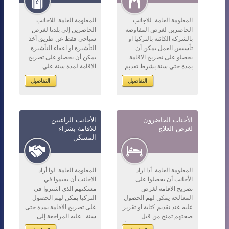
المعلومة العامة: للاجانب
المعلومة العامة: للاجانب
الحاضرين لغرض المفاوضة
الحاضرين إلى بلدنا لغرض
بالشركة الكائنة بالتركيا او
سياحي فقط عن طريق أخذ
تأسيس العمل يمكن أن
التأشيرة او اعفاء التأشيرة
يحصلو على تصريح الاقامة
يمكن أن يحصلو على تصريح
بمدة حتى سنة بشرط تقديم
الاقامة لمدة سنة على
الطلب وتوفير الشروط.
الأقصى بشرط تقديم الطلب
التفاصيل
التفاصيل
لذلك عليه المراجعة إلى
وتوفير الشروط. لذلك عليهم
مكتب الهجرة واللج...
المراجعة إلى...
الأجناب الحاضرون
الأجانب الراغبين
لغرض العلاج
للاقامة بشراء
المسكن
المعلومة العامة: أذا اراد
المعلومة العامة: لوا أراد
الأجانب أن يحصلوا على
الاجانب أن يقيموا في
تصريح الاقامة لغرض
مسكنهم الذي اشتروا في
المعالجة يمكن لهم الحصول
التركيا يمكن لهم الحصول
عليه عند تقديم كتابة او تقرير
على تصريح الاقامة بمدة حتى
صحتهم تمنح من قبل
سنة . عليه المراجعة إلى
المؤسسات الصحية الاهلية أو
ممثلية التركيا الكائنة في