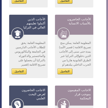
التفاصيل
التفاصيل
العامة. لذلك عليهم المراجعة
وطنه أو بلد اقامته بأصل
إلى مكتب ...
الطابو بعد ...
الأجانب الحاضرون
الأجانب الذين
بالأسباب الانساية
أكملوا تعليمهم
العالي في التركيا
المعلومة العامة: يمكن منح
المعلومة العامة: يحق
تصريح الاقامة ( قصير الأمد)
للطلاب الأجانب الدارسين
بمدة حتى سنى إلى الأجانب
في الجامعة والبكالوريوس
الذين دخلواإلى التركيا عبر
والماجستير والدكتوراه
الطرق القانونية هاربا من
بالتركيا أن يحصلوا على
الحرب الداخلي ببلدهم او
تصريح الاقامة (قصير
يضطر بقائهم في التركيا من
الأمد)بمدة حتى سنة في حالة
التفاصيل
التفاصيل
أجل الأسباب المختلفة. يم...
مراجعتهم بطلب تصريح
الاقامة خلال مدة ستة أشه...
الاجانب المقيمون
الاجانب الحاضرون
بموجب قرار
لغرض البحث
المحكمة
العلمي