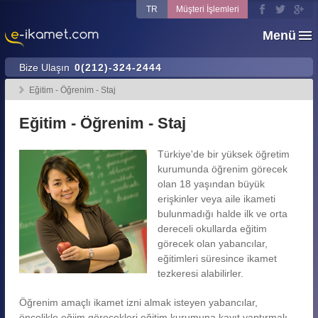
TR
Müşteri İşlemleri
Menü
Bize Ulaşın
0(212)-324-2444
Eğitim - Öğrenim - Staj
Eğitim - Öğrenim - Staj
Türkiye'de bir yüksek öğretim
kurumunda öğrenim görecek
olan 18 yaşından büyük
erişkinler veya aile ikameti
bulunmadığı halde ilk ve orta
dereceli okullarda eğitim
görecek olan yabancılar,
eğitimleri süresince ikamet
tezkeresi alabilirler.
Öğrenim amaçlı ikamet izni almak isteyen yabancılar,
öncelikle eğiim görecekleri eğitim kurumuna kayıt yaptırmalı